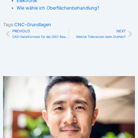
Elektronik
Wie wähle ich Oberflächenbehandlung?
Tags:
CNC-Grundlagen
PREVIOUS
NEXT
Zurück
Nä
CAD-Dateiformate für die CNC-Bearbeitung
Welche Toleranzen beim Drehen?