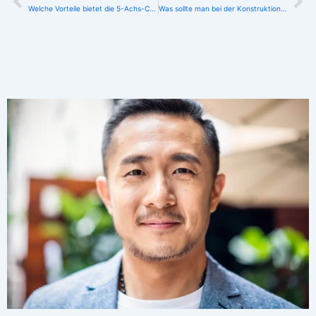
Zurück
Nä
Welche Vorteile bietet die 5-Achs-CNC-Bearbeitung?
Was sollte man bei der Konstruktion von CNC-Teilen beachten?