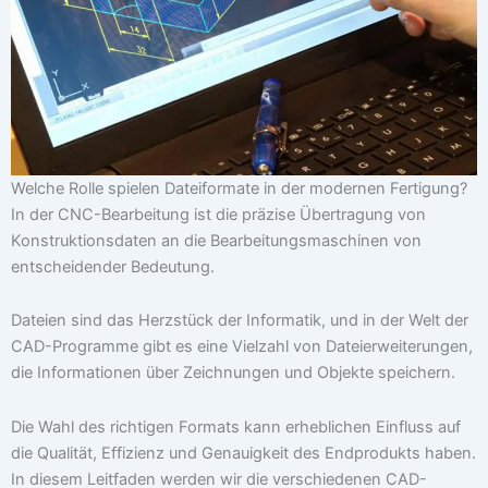
Welche Rolle spielen Dateiformate in der modernen Fertigung?
In der CNC-Bearbeitung ist die präzise Übertragung von
Konstruktionsdaten an die Bearbeitungsmaschinen von
entscheidender Bedeutung.
Dateien sind das Herzstück der Informatik, und in der Welt der
CAD-Programme gibt es eine Vielzahl von Dateierweiterungen,
die Informationen über Zeichnungen und Objekte speichern.
Die Wahl des richtigen Formats kann erheblichen Einfluss auf
die Qualität, Effizienz und Genauigkeit des Endprodukts haben.
In diesem Leitfaden werden wir die verschiedenen CAD-