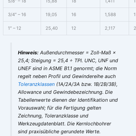
5/8″ – 18
15,88
18
1,411
1
3/4″ – 16
19,05
16
1,588
1
1″ – 12
25,40
12
2,117
2
Hinweis:
Außendurchmesser = Zoll-Maß ×
25,4; Steigung = 25,4 ÷ TPI. UNC, UNF und
UNEF sind in ASME B1.1 genormt; die Norm
regelt neben Profil und Gewindereihe auch
Toleranzklassen
(1A/2A/3A bzw. 1B/2B/3B),
Allowance und Gewindebezeichnung. Die
Tabellenwerte dienen der Identifikation und
Vorauswahl; für die Fertigung gelten
Zeichnung, Toleranzklasse und
Werkzeugdatenblatt. Die Kernlochbohrer
sind praxisübliche gerundete Werte.