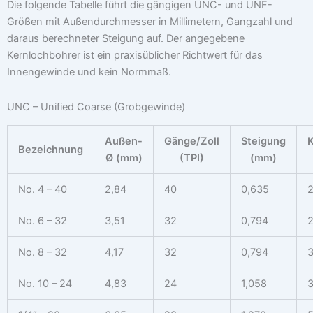
Die folgende Tabelle führt die gängigen UNC- und UNF-
Größen mit Außendurchmesser in Millimetern, Gangzahl und
daraus berechneter Steigung auf. Der angegebene
Kernlochbohrer ist ein praxisüblicher Richtwert für das
Innengewinde und kein Normmaß.
UNC – Unified Coarse (Grobgewinde)
Außen-
Gänge/Zoll
Steigung
K
Bezeichnung
Ø (mm)
(TPI)
(mm)
No. 4 – 40
2,84
40
0,635
2
No. 6 – 32
3,51
32
0,794
2
No. 8 – 32
4,17
32
0,794
3
No. 10 – 24
4,83
24
1,058
3