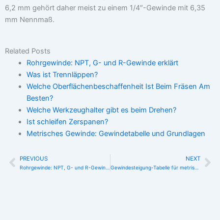
6,2 mm gehört daher meist zu einem 1/4″-Gewinde mit 6,35
mm Nennmaß.
Related Posts
Rohrgewinde: NPT, G- und R-Gewinde erklärt
Was ist Trennläppen?
Welche Oberflächenbeschaffenheit Ist Beim Fräsen Am
Besten?
Welche Werkzeughalter gibt es beim Drehen?
Ist schleifen Zerspanen?
Metrisches Gewinde: Gewindetabelle und Grundlagen
PREVIOUS
NEXT
Zurück
Nä
Rohrgewinde: NPT, G- und R-Gewinde erklärt
Gewindesteigung-Tabelle für metrisches Regel- und Feingewinde