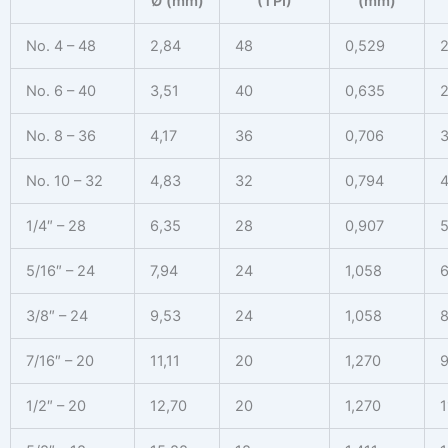
Ø (mm)
(TPI)
(mm)
No. 4 – 48
2,84
48
0,529
2
No. 6 – 40
3,51
40
0,635
2
No. 8 – 36
4,17
36
0,706
3
No. 10 – 32
4,83
32
0,794
4
1/4″ – 28
6,35
28
0,907
5
5/16″ – 24
7,94
24
1,058
6
3/8″ – 24
9,53
24
1,058
8
7/16″ – 20
11,11
20
1,270
9
1/2″ – 20
12,70
20
1,270
1