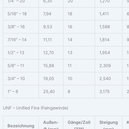
1/4″ – 20
6,35
20
1,270
5
5/16″ – 18
7,94
18
1,411
6
3/8″ – 16
9,53
16
1,588
8
7/16″ – 14
11,11
14
1,814
9
1/2″ – 13
12,70
13
1,954
1
5/8″ – 11
15,88
11
2,309
1
3/4″ – 10
19,05
10
2,540
1
1″ – 8
25,40
8
3,175
2
UNF – Unified Fine (Feingewinde)
Außen-
Gänge/Zoll
Steigung
K
Bezeichnung