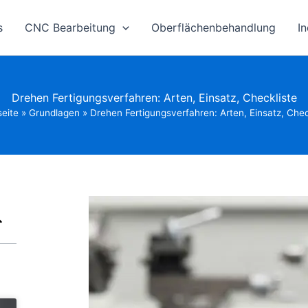
s
CNC Bearbeitung
Oberflächenbehandlung
In
Drehen Fertigungsverfahren: Arten, Einsatz, Checkliste
seite
»
Grundlagen
»
Drehen Fertigungsverfahren: Arten, Einsatz, Chec