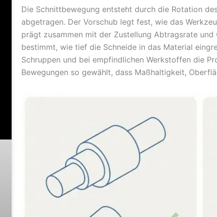
Die Schnittbewegung entsteht durch die Rotation des
abgetragen. Der Vorschub legt fest, wie das Werkzeu
prägt zusammen mit der Zustellung Abtragsrate und 
bestimmt, wie tief die Schneide in das Material eingr
Schruppen und bei empfindlichen Werkstoffen die Pro
Bewegungen so gewählt, dass Maßhaltigkeit, Oberfl