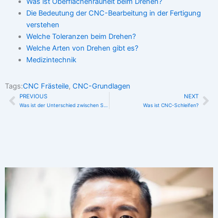
Was ist Oberflächenrauheit beim Drehen?
Die Bedeutung der CNC-Bearbeitung in der Fertigung
verstehen
Welche Toleranzen beim Drehen?
Welche Arten von Drehen gibt es?
Medizintechnik
Tags:
CNC Frästeile
,
CNC-Grundlagen
PREVIOUS
NEXT
Zurück
Nä
Was ist der Unterschied zwischen Schneiden und Zerspanen?
Was ist CNC-Schleifen?