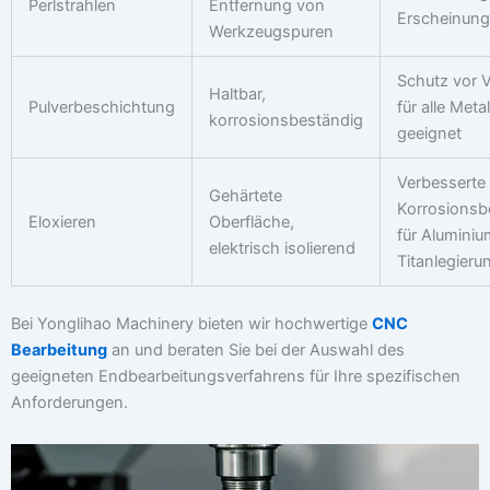
Perlstrahlen
Entfernung von
Erscheinung
Werkzeugspuren
Schutz vor V
Haltbar,
Pulverbeschichtung
für alle Meta
korrosionsbeständig
geeignet
Verbesserte
Gehärtete
Korrosionsbe
Eloxieren
Oberfläche,
für Alumini
elektrisch isolierend
Titanlegieru
Bei Yonglihao Machinery bieten wir hochwertige
CNC
Bearbeitung
an und beraten Sie bei der Auswahl des
geeigneten Endbearbeitungsverfahrens für Ihre spezifischen
Anforderungen.